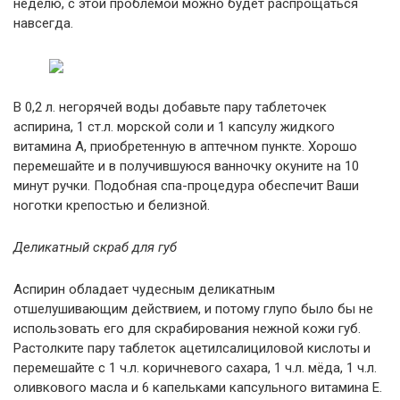
неделю, с этой проблемой можно будет распрощаться
навсегда.
В 0,2 л. негорячей воды добавьте пару таблеточек
аспирина, 1 ст.л. морской соли и 1 капсулу жидкого
витамина А, приобретенную в аптечном пункте. Хорошо
перемешайте и в получившуюся ванночку окуните на 10
минут ручки. Подобная спа-процедура обеспечит Ваши
ноготки крепостью и белизной.
Деликатный скраб для губ
Аспирин обладает чудесным деликатным
отшелушивающим действием, и потому глупо было бы не
использовать его для скрабирования нежной кожи губ.
Растолките пару таблеток ацетилсалициловой кислоты и
перемешайте с 1 ч.л. коричневого сахара, 1 ч.л. мёда, 1 ч.л.
оливкового масла и 6 капельками капсульного витамина Е.