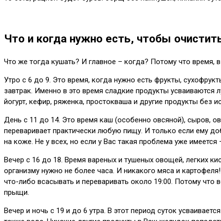
Что и когда нужно есть, чтобы очисти
Что же тогда кушать? И главное – когда? Потому что время, 
Утро с 6 до 9. Это время, когда нужно есть фрукты, сухофрук
завтрак. Именно в это время сладкие продукты усваиваются л
йогурт, кефир, ряженка, простокваша и другие продукты без и
День с 11 до 14. Это время каш (особенно овсяной), сыров, о
переваривает практически любую пищу. И только если ему доб
на коже. Не у всех, но если у Вас такая проблема уже имеется 
Вечер с 16 до 18. Время вареных и тушеных овощей, легких ки
организму нужно не более часа. И никакого мяса и картофеля
что-либо всасывать и переваривать около 19:00. Потому что ве
прыщи.
Вечер и ночь с 19 и до 6 утра. В этот период суток усваивае