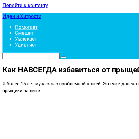
Перейти к контенту
Идеи и Хитрости
Помогает
Смешит
Увлекает
Удивляет
Как НАВСЕГДА избавиться от прыще
Я более 15 лет мучаюсь с проблемной кожей. Это уже далеко н
прыщики на лице.