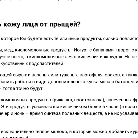
ть кожу лица от прыщей?
в которое Вы будете есть те или иные продукты, сильно повлия
ты, мед, кисломолочные продукты. Йогурт с бананами, творог с
учше всего, а кисломолочные лечат кишечник и желудок. Но не 
скусственных подсластителей.
вощей сырых и вареных или тушеных, картофеля, орехов, а также 
авить работы в виде дополнительного куска мяса с батоном, и
– тогда точно будут.
сломолочных продуктов (ряженка, простокваша), запеченных фру
! Эти продукты усваиваются кишечником более 5 часов (а если
чер и ночь – время синтеза полезных веществ, а не их усваиван
тся исключительно теплое молоко, в которые можно добавить ку