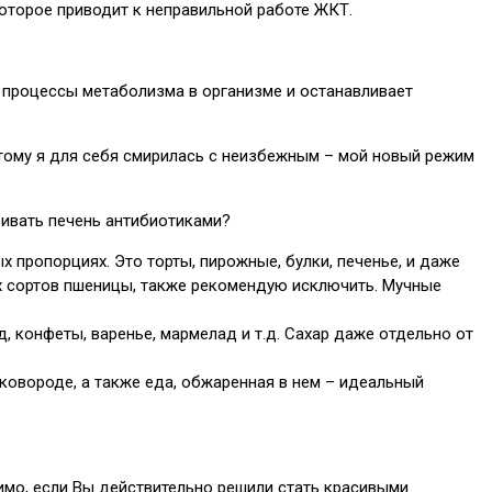
которое приводит к неправильной работе ЖКТ.
 процессы метаболизма в организме и останавливает
этому я для себя смирилась с неизбежным – мой новый режим
бивать печень антибиотиками?
х пропорциях. Это торты, пирожные, булки, печенье, и даже
ых сортов пшеницы, также рекомендую исключить. Мучные
, конфеты, варенье, мармелад и т.д. Сахар даже отдельно от
 сковороде, а также еда, обжаренная в нем – идеальный
имо, если Вы действительно решили стать красивыми.