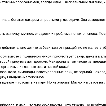
 этих микроорганизмов, всегда одна – неправильное питание, 
пища, богатая сахаром и простыми углеводами. Она замедляет
сть выпечку, мучное, сладости – проблема появится снова. По
ы действительно хотите избавиться от прыщей, но не желаете у
рой вместе с пшеничной мукой присутствует сахар, даже в малы
которой присутствуют дрожжи. Макароны, в том числе из тверд
организме – главные враги чистой кожи!
хара: кола, лимонады, пакетированные соки, не горький шоколад
цируя выделение токсинов.
в идеале – готовить на пару. Но не жарить! Масло, нагретое на
тербродов, к чаю – только сухофрукты… Это тяжело. Но необход