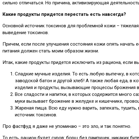
сильно отличаться. Но причина, активизирующая деятельность
Какие продукты придется перестать есть навсегда?
Основной источник токсинов для проблемной кожи – тяжелая 
выведение токсинов.
Причем, если после улучшения состояния кожи опять начать е
питания должен стать моим образом жизни.
Итак, какие продукты придется исключить из рациона, если в
Сладкие мучные изделия. То есть любую выпечку, в кото
заводской батон и другой хлеб! А также любая еда, в 
изделия и продукты, вызывающие процессы брожения в 
Все сладости и напитки, в которых содержится много са
муки вызывает брожение в желудке и кишечнике, прово
Жареная пища. Всю еду нужно варить, запекать, тушить, 
источник токсинов.
Про фастфуд я даже не упоминаю – это зло, и так понятно.
То есть, рацион будет суров: борщ без пампушек, никаких бу