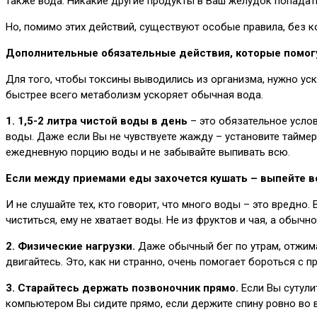
также вода. Никакие другие продукты в Ваш желудок попадат
Но, помимо этих действий, существуют особые правила, без к
Дополнительные обязательные действия, которые помогу
Для того, чтобы токсины выводились из организма, нужно ус
быстрее всего метаболизм ускоряет обычная вода.
1. 1,5-2 литра чистой воды в день
– это обязательное услов
воды. Даже если Вы не чувствуете жажду – установите таймер
ежедневную порцию воды и не забывайте выпивать всю.
Если между приемами еды захочется кушать – выпейте вод
И не слушайте тех, кто говорит, что много воды – это вредно.
чиститься, ему не хватает воды. Не из фруктов и чая, а обычно
2. Физические нагрузки.
Даже обычный бег по утрам, отжима
двигайтесь. Это, как ни странно, очень помогает бороться с 
3. Старайтесь держать позвоночник прямо.
Если Вы сутули
компьютером Вы сидите прямо, если держите спину ровно во