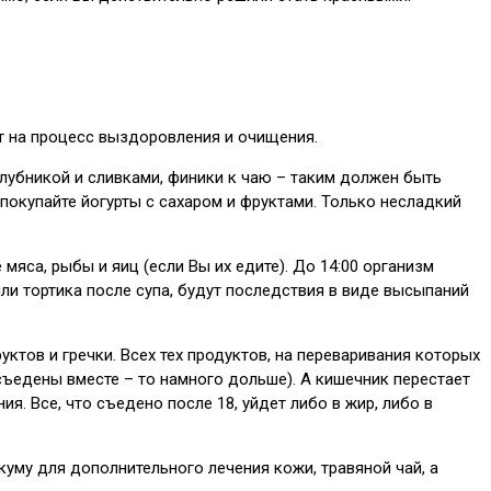
ет на процесс выздоровления и очищения.
 клубникой и сливками, финики к чаю – таким должен быть
покупайте йогурты с сахаром и фруктами. Только несладкий
мяса, рыбы и яиц (если Вы их едите). До 14:00 организм
ли тортика после супа, будут последствия в виде высыпаний
ктов и гречки. Всех тех продуктов, на переваривания которых
 съедены вместе – то намного дольше). А кишечник перестает
ия. Все, что съедено после 18, уйдет либо в жир, либо в
ркуму для дополнительного лечения кожи, травяной чай, а