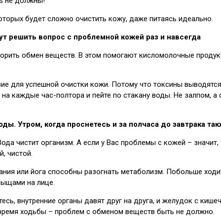
ь не должны!
оторых будет сложно очистить кожу, даже питаясь идеально.
т решить вопрос с проблемной кожей раз и навсегда
корить обмен веществ. В этом помогают кисломолочные продукты
ие для успешной очистки кожи. Потому что токсины выводятся 
 на каждые час-полтора и пейте по стакану воды. Не залпом, а
ы. Утром, когда проснетесь и за полчаса до завтрака та
 Вода чистит организм. А если у Вас проблемы с кожей – значит
й, чистой.
ния или йога способны разогнать метаболизм. Побольше ходите
прыщами на лице.
тесь, внутренние органы давят друг на друга, и желудок с киш
 время ходьбы – проблем с обменом веществ быть не должно.