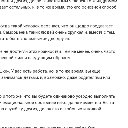
ностей других, делает счастливым человека с «синдромом
вает остальных, и, в то же время, это его основной способ
когда такой человек осознает, что он щедро предлагает
н. Самооценка таких людей очень хрупкая и, вместе с тем,
тать быть «полезными» для других.
 не достигли этих крайностей. Тем не менее, очень часто
дневной жизни следующим образом:
ке«. У вас есть работа, но, в то же время, вы еще
 занимаясь детьми, и, возможно, даже родителями или
 и того же: что вы будете одинаково усердно выполнять
и эмоциональное состояние никогда не изменятся. Вы та
на службе у других, делая это с любовью и полной
о у вас совершенно нет «времени для себя«. Они