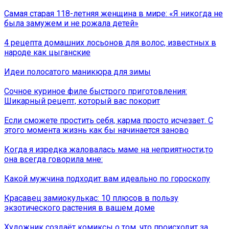
Самая старая 118-летняя женщина в мире: «Я никогда не
была замужем и не рожала детей»
4 рецепта домашних лосьонов для волос, известных в
народе как цыганские
Идеи полосатого маникюра для зимы
Сочное куриное филе быстрого приготовления:
Шикарный рецепт, который вас покорит
Если сможете простить себя, карма просто исчезает. С
этого момента жизнь как бы начинается заново
Когда я изредка жаловалась маме на неприятности,то
она всегда говорила мне:
Какой мужчина подходит вам идеально по гороскопу
Красавец замиокулькас: 10 плюсов в пользу
экзотического растения в вашем доме
Художник создаёт комиксы о том, что происходит за