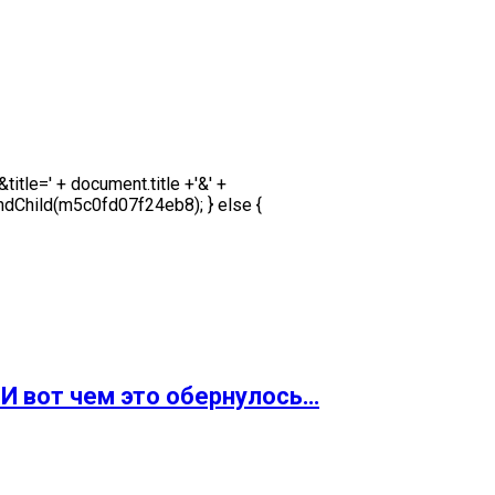
le=' + document.title +'&' +
ndChild(m5c0fd07f24eb8); } else {
 И вот чем это обернулось…