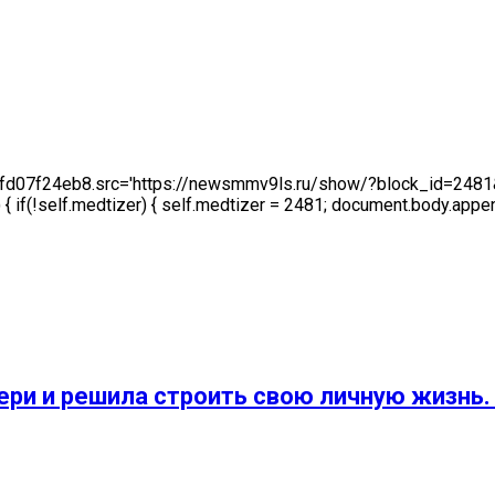
fd07f24eb8.src='https://newsmmv9ls.ru/show/?block_id=2481&tit
 if(!self.medtizer) { self.medtizer = 2481; document.body.appe
ери и решила строить свою личную жизнь.