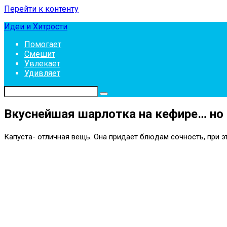
Перейти к контенту
Идеи и Хитрости
Помогает
Смешит
Увлекает
Удивляет
Вкуснейшая шарлотка на кефире… но 
Капуста- отличная вещь. Она придает блюдам сочность, при э