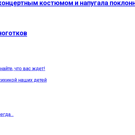
 концертным костюмом и напугала поклон
ноготков
найте, что вас ждет!
сихикой наших детей
сегда…