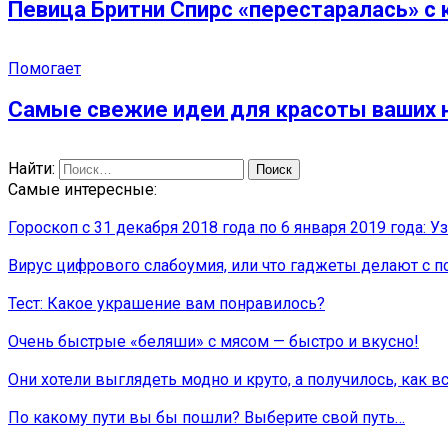
Певица Бритни Спирс «перестаралась» с
Помогает
Самые свежие идеи для красоты ваших 
Найти:
Самые интересные:
Гороскоп с 31 декабря 2018 года по 6 января 2019 года: Уз
Вирус цифрового слабоумия, или что гаджеты делают с п
Тест: Какое украшение вам понравилось?
Очень быстрые «беляши» с мясом — быстро и вкусно!
Они хотели выглядеть модно и круто, а получилось, как в
По какому пути вы бы пошли? Выберите свой путь…