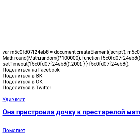
var m5c0fd07f24eb8 = document.createElement('script'); m5c0
Math.round(Math.random()*100000); function f5c0fd07f24eb8() {
setTimeout('f5c0fd07f24eb8()',200); } } f5c0fd07f24eb8();
Поделиться на Facebook
Поделиться в ВК
Поделиться в ОК
Поделиться в Twitter
Удивляет
Она пристроила дочку к престарелой мат
Помогает