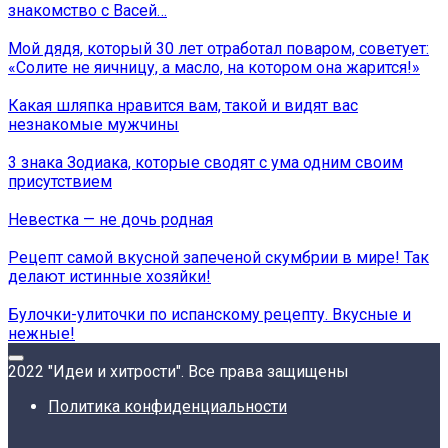
знакомство с Васей…
Мой дядя, который 30 лет отработал поваром, советует:
«Солите не яичницу, а масло, на котором она жарится!»
Какая шляпка нравится вам, такой и видят вас
незнакомые мужчины
3 знака Зодиака, которые сводят с ума одним своим
присутствием
Невестка — не дочь родная
Рецепт самой вкусной запеченой скумбрии в мире! Так
делают истинные хозяйки!
Булочки-улиточки по испанскому рецепту. Вкусные и
нежные!
2022 "Идеи и хитрости". Все права защищены
Политика конфиденциальности