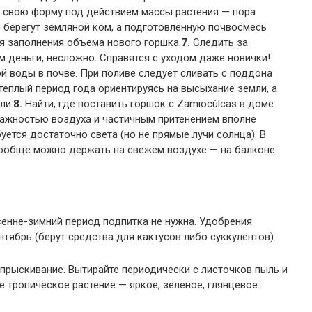
 свою форму под действием массы растения — пора
и берегут земляной ком, а подготовленную почвосмесь
я заполнения объема нового горшка.
7.
Следить за
 деньги, несложно. Справятся с уходом даже новички!
й воды в почве. При поливе следует сливать с поддона
теплый период года ориентируясь на высыхание земли, а
ли.
8.
Найти, где поставить горшок с Zamiocúlcas в доме
лажностью воздуха и частичным притенением вполне
буется достаточно света (но не прямые лучи солнца). В
ообще можно держать на свежем воздухе — на балконе
сенне-зимний период подпитка не нужна. Удобрения
тябрь (берут средства для кактусов либо суккулентов).
прыскивание. Вытирайте периодически с листочков пыль и
 тропическое растение — яркое, зеленое, глянцевое.