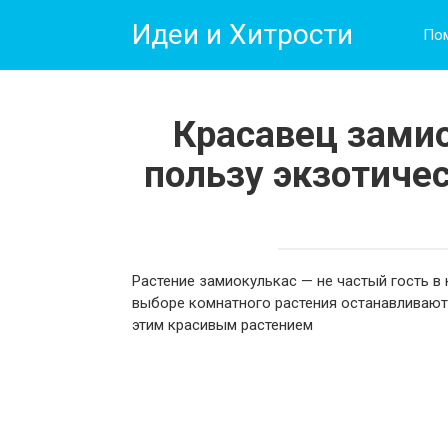
Перейти
Идеи и Хитрости
к
По
контенту
Красавец замио
пользу экзотиче
Растение замиокулькас — не частый гость в
выборе комнатного растения останавливают 
этим красивым растением