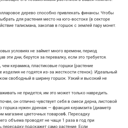
олларовое дерево способно привлекать финансы. Чтобы
ыбрать для растения место на юго-востоке (в секторе
ействие талисмана, закопав в горшок с землей пару монет.
овых условиях не займет много времени, период
в эти дни, берутся за перевалку, если это требуется.
 чем керамика, пластиковые горшки (растение
е изделия не годятся из-за жесткости стенок). Идеальный
ком свободный в ширину горшок. Узкий и высокий не
живать не придется, им это может только навредить.
очве, он отлично чувствует себя в смеси дерна, листовой
 дно горшка нужен дренаж — фракция керамзита (диаметр
ом магазине цветочных товаров
6.
Пересадку
его объема проводят не чаще 1 раза в год при
 пересадку подскажет само растение. Если