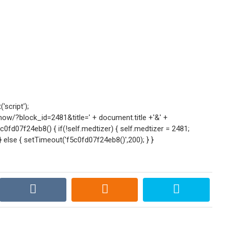
script');
w/?block_id=2481&title=' + document.title +'&' +
fd07f24eb8() { if(!self.medtizer) { self.medtizer = 2481;
lse { setTimeout('f5c0fd07f24eb8()',200); } }