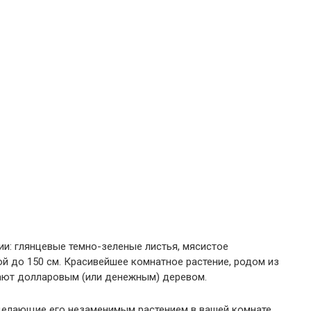
ии: глянцевые темно-зеленые листья, мясистое
й до 150 см. Красивейшее комнатное растение, родом из
ают долларовым (или денежным) деревом.
 делающие его незаменимым растением в вашей комнате.