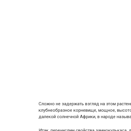
Сложно не задержать взгляд на этом растен
клубнеобразное корневище, мощное, высото
далекой солнечной Африки, в народе назыв
Итак, перечислим свойства замиокулькаса,