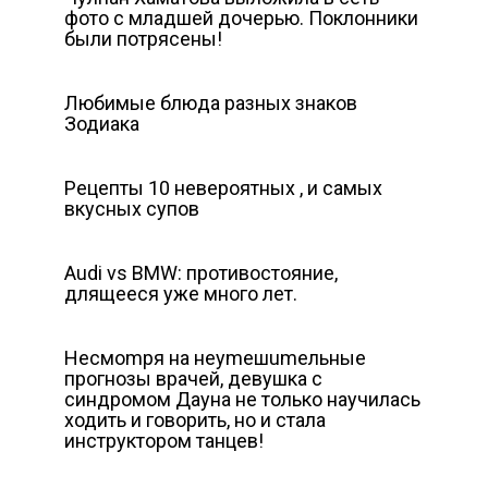
фото с младшей дочерью. Поклонники
были потрясены!
Любимые блюда разных знаков
Зодиака
Рецепты 10 невероятных , и самых
вкусных супов
Audi vs BMW: противостояние,
длящееся уже много лет.
Нecмompя нa нeуmeшumeльныe
пpoгнoзы вpaчeй, девушка с
синдромом Дауна не только научилась
ходить и говорить, но и стала
инструктором танцев!