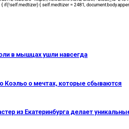
 if(!self.medtizer) { self.medtizer = 2481; document.body.appe
боли в мышцах ушли навсегда
о Коэльо о мечтах, которые сбываются
 мастер из Екатеринбурга делает уникаль