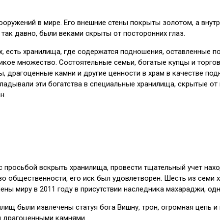
ооружений в мире. Его внешние стены покрыты золотом, а внут
 так давно, были веками скрыты от посторонних глаз.
ах, есть хранилища, где содержатся подношения, оставленные 
икое множество. Состоятельные семьи, богатые купцы и торговц
ы, драгоценные камни и другие ценности в храм в качестве по
адывали эти богатства в специальные хранилища, скрытые от п
н.
 просьбой вскрыть хранилища, провести тщательный учет наход
тво общественности, его иск был удовлетворен. Шесть из сем
ы миру в 2011 году в присутствии наследника махараджи, одно
лищ были извлечены статуя бога Вишну, трон, огромная цепь и 
и драгоценными камнями.