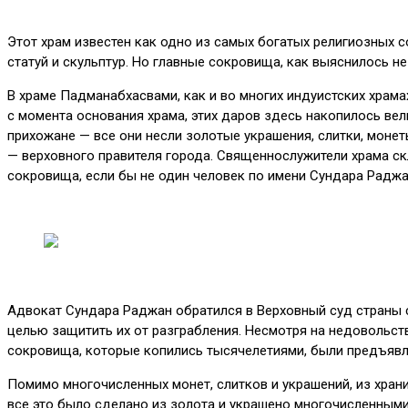
Этот храм известен как одно из самых богатых религиозных с
статуй и скульптур. Но главные сокровища, как выяснилось не
В храме Падманабхасвами, как и во многих индуистских храм
с момента основания храма, этих даров здесь накопилось вел
прихожане — все они несли золотые украшения, слитки, монет
— верховного правителя города. Священнослужители храма скл
сокровища, если бы не один человек по имени Сундара Раджа
Адвокат Сундара Раджан обратился в Верховный суд страны с
целью защитить их от разграбления. Несмотря на недовольс
сокровища, которые копились тысячелетиями, были предъявлен
Помимо многочисленных монет, слитков и украшений, из храни
все это было сделано из золота и украшено многочисленным