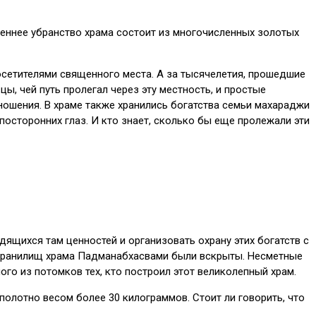
реннее убранство храма состоит из многочисленных золотых
посетителями священного места. А за тысячелетия, прошедшие
ы, чей путь пролегал через эту местность, и простые
дношения. В храме также хранились богатства семьи махараджи
осторонних глаз. И кто знает, сколько бы еще пролежали эти
ящихся там ценностей и организовать охрану этих богатств с
и хранилищ храма Падманабхасвами были вскрыты. Несметные
го из потомков тех, кто построил этот великолепный храм.
полотно весом более 30 килограммов. Стоит ли говорить, что