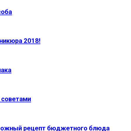
соба
никюра 2018!
иака
 советами
ложный рецепт бюджетного блюда