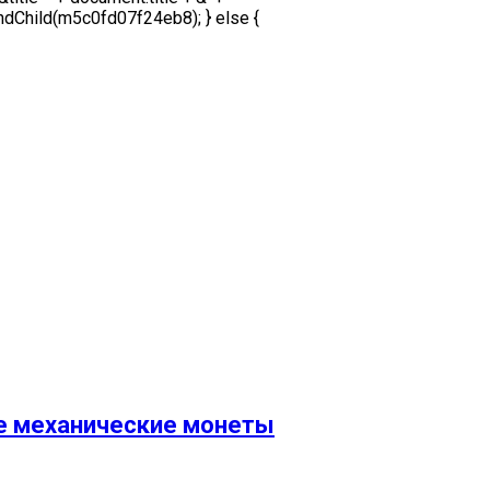
ndChild(m5c0fd07f24eb8); } else {
ные механические монеты