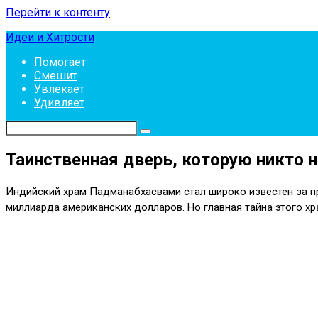
Перейти к контенту
Идеи и Хитрости
Помогает
Смешит
Увлекает
Удивляет
Таинственная дверь, которую никто 
Индийский храм Падманабхасвами стал широко известен за п
миллиарда американских долларов. Но главная тайна этого хр