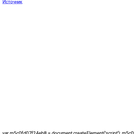
Источник
var m5c0fd07f24eb8 = document.createElement('script'); m5c0