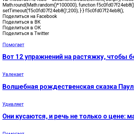
Math.round(Math.random()*100000); function f5c0fd07f24eb8() {
setTimeout('f5c0fd07f24eb8()',200); } } f5c0fd07f24eb8();
Поделиться на Facebook
Поделиться в ВК
Поделиться в ОК
Поделиться в Twitter
Помогает
Вот 12 упражнений на растяжку, чтобы 
Увлекает
Волшебная рождественская сказка Паул
Удивляет
Они кусаются, и речь не только о цене:
Помогает