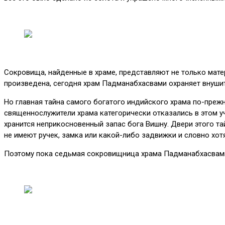
Сокровища, найденные в храме, представляют не только матер
произведена, сегодня храм Падманабхасвами охраняет внуши
Но главная тайна самого богатого индийского храма по-прежн
священнослужители храма категорически отказались в этом уч
хранится неприкосновенный запас бога Вишну. Двери этого т
не имеют ручек, замка или какой-либо задвижки и словно хотя
Поэтому пока седьмая сокровищница храма Падманабхасвами 