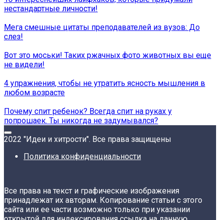
нестандартные личности!
Мега смешные цитаты преподавателей из вузов: До
слез!
Вот это моськи! Таких ржачных фото животных вы еще
не видели!
4 упражнения, чтобы не утратить ясность мышления в
любом возрасте
Почему спит ребенок? Всегда спит на руках у
попрошаек. Ты никогда не задумывался?
2022 "Идеи и хитрости". Все права защищены
Политика конфиденциальности
Все права на текст и графические изображения
принадлежат их авторам. Копирование статьи с этого
сайта или ее части возможно только при указании
открытой для индексирования ссылка на данную