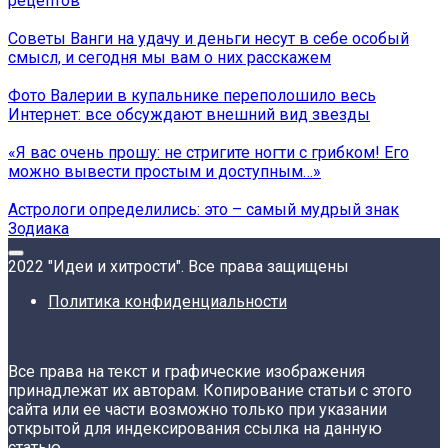
рецептов
Советы Ванги на удачу и деньги несут в себе особый
смысл, и сегодня мы вам о них расскажем
Фото Валерии в купальнике переполошило весь
Интернет: все обсуждают внешний вид звезды
«Я вас очень прошу: не стригите ногти с грибком! Его
можно вывести простым и доступным…»
Астрологи определились: это – самый мудрый знак
Зодиака
2022 "Идеи и хитрости". Все права защищены
Политика конфиденциальности
Все права на текст и графические изображения
принадлежат их авторам. Копирование статьи с этого
сайта или ее части возможно только при указании
открытой для индексирования ссылка на данную
статью.