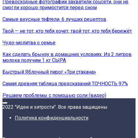
Превосходные фотографии захватили соцсети, они не
смогли хорошо примостится перед сном
Самые вкусные тефтели. 6 лучших рецептов
Твой — не тот, кто тебя хочет, твой тот, кто тебя бережёт
Чудо-молитва о семье
Как сделать брынзу в домашних условиях. Из 2 литров
молока получим 1 кг СЫРА
Быстрый Яблочный пирог «Три стакана»
Самая древняя таблица предсказаний ТОЧНОСТЬ 97%
Решаем проблемы с помощью соли (видео)
2022 "Идеи и хитрости". Все права защищены
Политика конфиденциальности