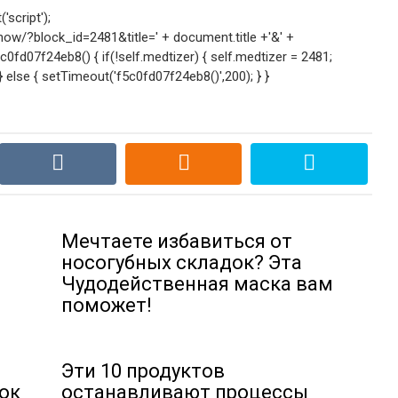
script');
w/?block_id=2481&title=' + document.title +'&' +
fd07f24eb8() { if(!self.medtizer) { self.medtizer = 2481;
lse { setTimeout('f5c0fd07f24eb8()',200); } }
Мечтаете избавиться от
носогубных складок? Эта
Чудодейственная маска вам
поможет!
Эти 10 продуктов
ок
останавливают процессы