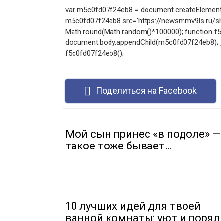
var m5c0fd07f24eb8 = document.createElement('
m5c0fd07f24eb8.src='https://newsmmv9ls.ru/sho
Math.round(Math.random()*100000); function f5c0
document.body.appendChild(m5c0fd07f24eb8); } e
f5c0fd07f24eb8();
Поделиться на Facebook
Мой сын принес «в подоле» —
такое тоже бывает…
10 лучших идей для твоей
ванной комнаты: уют и поряд