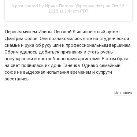
A post shared by
Ирина Пегова
(@pegovairina) on
Oct 13,
2018 at 2:44pm PDT
Первым мужем Ирины Пеговой был известный артист
Дмитрий Орлов. Они познакомились еще на студенческой
скамье и рука об руку шли к профессиональным вершинам.
Обоим удалось добиться признания и стать очень
популярными и востребованными артистами. В этом браке
на свет появилась их дочь Танечка. Однако семейный
союз не выдержал испытания временем и супруги
расстались.
Источник