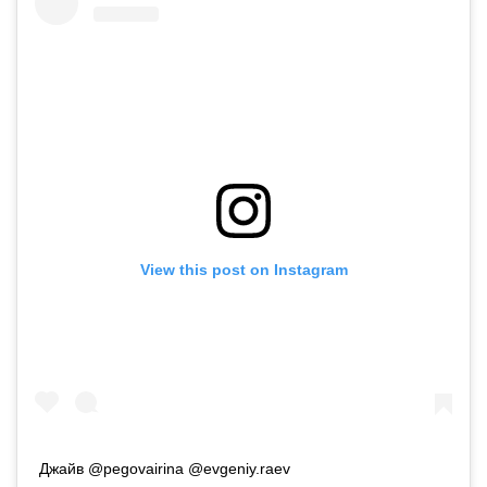
View this post on Instagram
Джайв @pegovairina @evgeniy.raev