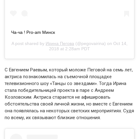
Ча-ча ! Pro-am Минск
A post shared by
Ирина Пегова
(@pegovairina) on
Oct 14,
2018 at 2:28am PDT
С Евгением Раевым, который моложе Пеговой на семь лет,
актриса познакомилась на съемочной площадке
телевизионного шоу «Танцы со звездами». Тогда Ирина
стала победительницей проекта в паре с Андреем
Козловским. Актриса старается не афишировать
обстоятельства своей личной жизни, но вместе с Евгением
она появлялась на некоторых светских мероприятиях. Судя
по всему, их связывают близкие отношения.