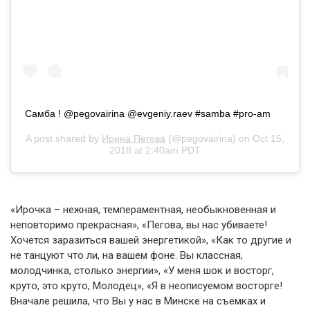
Самба ! @pegovairina @evgeniy.raev #samba #pro-am
A post shared by
Ирина Пегова
(@pegovairina) on
Oct 15,
2018 at 2:40am PDT
«Ирочка – нежная, темпераментная, необыкновенная и
неповторимо прекрасная», «Пегова, вы нас убиваете!
Хочется заразиться вашей энергетикой», «Как то другие и
не танцуют что ли, на вашем фоне. Вы классная,
молодчинка, столько энергии», «У меня шок и восторг,
круто, это круто, Молодец», «Я в неописуемом восторге!
Вначале решила, что Вы у нас в Минске на съемках и