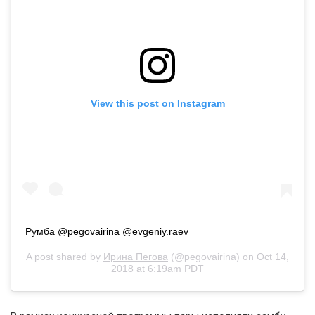
View this post on Instagram
Румба @pegovairina @evgeniy.raev
A post shared by
Ирина Пегова
(@pegovairina) on
Oct 14,
2018 at 6:19am PDT