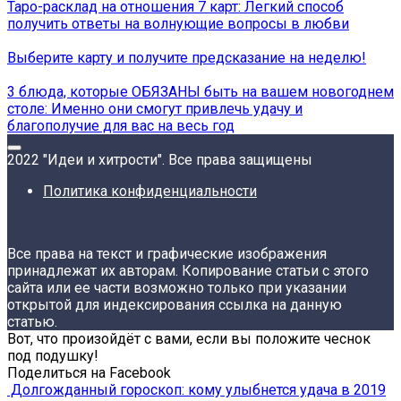
Таро-расклад на отношения 7 карт: Легкий способ
получить ответы на волнующие вопросы в любви
Выберите карту и получите предсказание на неделю!
3 блюда, которые ОБЯЗАНЫ быть на вашем новогоднем
столе: Именно они смогут привлечь удачу и
благополучие для вас на весь год
2022 "Идеи и хитрости". Все права защищены
Политика конфиденциальности
Все права на текст и графические изображения
принадлежат их авторам. Копирование статьи с этого
сайта или ее части возможно только при указании
открытой для индексирования ссылка на данную
статью.
Вот, что произойдёт с вами, если вы положите чеснок
под подушку!
Поделиться на Facebook
Долгожданный гороскоп: кому улыбнется удача в 2019