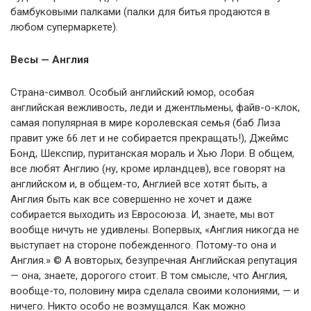
бамбуковыми палками (палки для битья продаются в
любом супермаркете).
Весы — Англия
Страна-символ. Особый английский юмор, особая
английская вежливость, леди и джентльмены, файв-о-клок,
самая популярная в мире королевская семья (баб Лиза
правит уже 66 лет и не собирается прекращать!), Джеймс
Бонд, Шекспир, пуританская мораль и Хью Лори. В общем,
все любят Англию (ну, кроме ирландцев), все говорят на
английском и, в общем-то, Англией все хотят быть, а
Англия быть как все совершенно не хочет и даже
собирается выходить из Евросоюза. И, знаете, мы вот
вообще ничуть не удивлены. Вопервых, «Англия никогда не
выступает на стороне побежденного. Потому-то она и
Англия.» © А вовторых, безупречная Английская репутация
— она, знаете, дорогого стоит. В том смысле, что Англия,
вообще-то, половину мира сделала своими колониями, — и
ничего. Никто особо не возмущался. Как можно