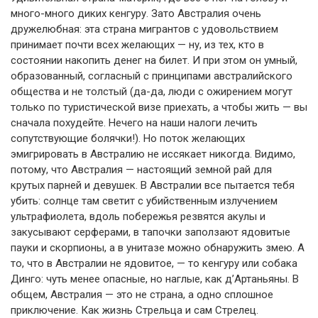
много-много диких кенгуру. Зато Австралия очень
дружелюбная: эта страна мигрантов с удовольствием
принимает почти всех желающих — ну, из тех, кто в
состоянии накопить денег на билет. И при этом он умный,
образованный, согласный с принципами австралийского
общества и не толстый (да-да, люди с ожирением могут
только по туристической визе приехать, а чтобы жить — вы
сначала похудейте. Нечего на наши налоги лечить
сопутствующие болячки!). Но поток желающих
эмигрировать в Австралию не иссякает никогда. Видимо,
потому, что Австралия — настоящий земной рай для
крутых парней и девушек. В Австралии все пытается тебя
убить: солнце там светит с убийственным излучением
ультрафиолета, вдоль побережья резвятся акулы и
закусывают серферами, в тапочки заползают ядовитые
пауки и скорпионы, а в унитазе можно обнаружить змею. А
то, что в Австралии не ядовитое, — то кенгуру или собака
Динго: чуть менее опасные, но наглые, как д’Артаньяны. В
общем, Австралия — это не страна, а одно сплошное
приключение. Как жизнь Стрельца и сам Стрелец.