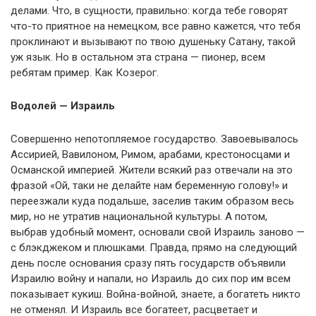
делами. Что, в сущности, правильно: когда тебе говорят
что-то приятное на немецком, все равно кажется, что тебя
проклинают и вызывают по твою душеньку Сатану, такой
уж язык. Но в остальном эта страна — пионер, всем
ребятам пример. Как Козерог.
Водолей — Израиль
Совершенно непотопляемое государство. Завоевывалось
Ассирией, Вавилоном, Римом, арабами, крестоносцами и
Османской империей. Жители всякий раз отвечали на это
фразой «Ой, таки не делайте нам беременную голову!» и
переезжали куда подальше, заселив таким образом весь
мир, но не утратив национальной культуры. А потом,
выбрав удобный момент, основали свой Израиль заново —
с блэкджеком и плюшками. Правда, прямо на следующий
день после основания сразу пять государств объявили
Израилю войну и напали, но Израиль до сих пор им всем
показывает кукиш. Война-войной, знаете, а богатеть никто
не отменял. И Израиль все богатеет, расцветает и