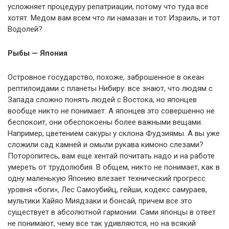
усложняет процедуру репатриации, потому что туда все
хотят. Медом вам всем что ли намазан и тот Израиль, и тот
Водолей?
Рыбы — Япония
Островное государство, похоже, заброшенное в океан
рептилоидами с планеты Нибиру: все знают, что людям с
Запада сложно понять людей с Востока, но японцев
вообще никто не понимает. А японцев это совершенно не
беспокоит, они обеспокоены более важными вещами.
Например, цветением сакуры у склона Фудзиямы. А вы уже
сложили сад камней и омыли рукава кимоно слезами?
Поторопитесь, вам еще хентай почитать надо и на работе
умереть от трудолюбия. В общем, никто не понимает, как в
одну маленькую Японию влезает технический прогресс
уровня «боги», Лес Самоубийц, гейши, кодекс самураев,
мультики Хайяо Миядзаки и бонсай, причем все это
существует в абсолютной гармонии. Сами японцы в ответ
не понимают, чему все так удивляются, но на всякий