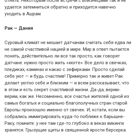
отнять. Некоторым после встречи с Близнецами так и не
удается затемниться обратно и приходится навечно
уходить в Ашрам.
Рак — Дания
Суровый климат не мешает датчанам считать себя едва ли
не самой счастливой нацией в мире. Мир в ответ пытается
понять, действительно ли все так просто, как говорят
датчане: нужно просто жить «хюгге». Все дело в свечках,
пледиках, каминах и какао с зефирками. Просто сделай
себе уют — и будь счастлив! Примерно так и живет Рак:
делает уютно себе и близким — и всем рассказывает, что
в этом и есть секрет счастливой жизни. Да-да, верим-
верим, как же. Несомненно, все счастье жителей одной из
самых богатых и социально благополучных стран старой
Европы произошло именно от свечек. И, кстати, если вы
собрались иммигрировать куда-то поближе к барышне-
Раку, помните: у нее там где-то глубоко в веках викинги
хранятся. Грызущие щиты в священной ярости берсерка.