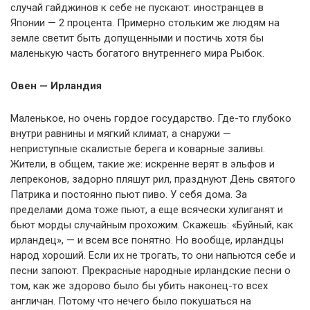
случай гайджинов к себе не пускают: иностранцев в
Японии — 2 процента. Примерно стольким же людям на
земле светит быть допущенными и постичь хотя бы
маленькую часть богатого внутреннего мира Рыбок.
Овен — Ирландия
Маленькое, но очень гордое государство. Где-то глубоко
внутри равнины и мягкий климат, а снаружи —
неприступные скалистые берега и коварные заливы.
Жители, в общем, такие же: искренне верят в эльфов и
лепреконов, задорно пляшут рил, празднуют День святого
Патрика и постоянно пьют пиво. У себя дома. За
пределами дома тоже пьют, а еще всячески хулиганят и
бьют морды случайным прохожим. Скажешь: «Буйный, как
ирландец», — и всем все понятно. Но вообще, ирландцы
народ хороший. Если их не трогать, то они напьются себе и
песни запоют. Прекрасные народные ирландские песни о
том, как же здорово было бы убить наконец-то всех
англичан. Потому что нечего было покушаться на