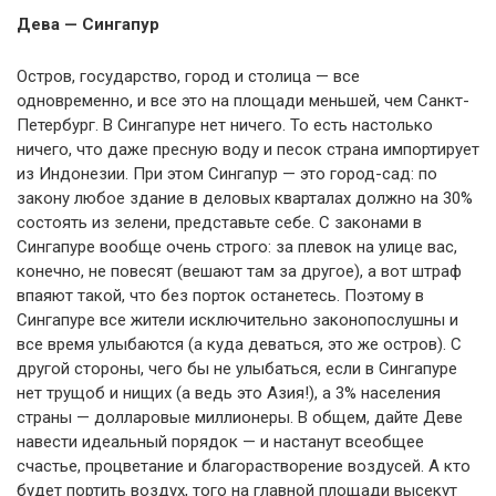
Дева — Сингапур
Остров, государство, город и столица — все
одновременно, и все это на площади меньшей, чем Санкт-
Петербург. В Сингапуре нет ничего. То есть настолько
ничего, что даже пресную воду и песок страна импортирует
из Индонезии. При этом Сингапур — это город-сад: по
закону любое здание в деловых кварталах должно на 30%
состоять из зелени, представьте себе. С законами в
Сингапуре вообще очень строго: за плевок на улице вас,
конечно, не повесят (вешают там за другое), а вот штраф
впаяют такой, что без порток останетесь. Поэтому в
Сингапуре все жители исключительно законопослушны и
все время улыбаются (а куда деваться, это же остров). С
другой стороны, чего бы не улыбаться, если в Сингапуре
нет трущоб и нищих (а ведь это Азия!), а 3% населения
страны — долларовые миллионеры. В общем, дайте Деве
навести идеальный порядок — и настанут всеобщее
счастье, процветание и благорастворение воздусей. А кто
будет портить воздух, того на главной площади высекут