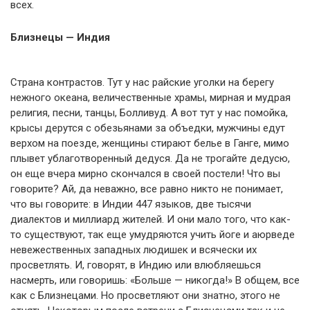
всех.
Близнецы — Индия
Страна контрастов. Тут у нас райские уголки на берегу
нежного океана, величественные храмы, мирная и мудрая
религия, песни, танцы, Болливуд. А вот тут у нас помойка,
крысы дерутся с обезьянами за объедки, мужчины едут
верхом на поезде, женщины стирают белье в Ганге, мимо
плывет ублаготворенный дедуся. Да не трогайте дедусю,
он еще вчера мирно скончался в своей постели! Что вы
говорите? Ай, да неважно, все равно никто не понимает,
что вы говорите: в Индии 447 языков, две тысячи
диалектов и миллиард жителей. И они мало того, что как-
то существуют, так еще умудряются учить йоге и аюрведе
невежественных западных людишек и всячески их
просветлять. И, говорят, в Индию или влюбляешься
насмерть, или говоришь: «Больше — никогда!» В общем, все
как с Близнецами. Но просветляют они знатно, этого не