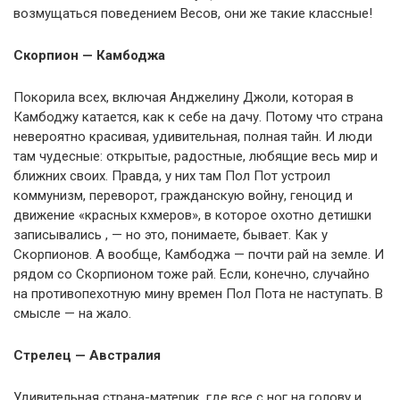
возмущаться поведением Весов, они же такие классные!
Скорпион — Камбоджа
Покорила всех, включая Анджелину Джоли, которая в
Камбоджу катается, как к себе на дачу. Потому что страна
невероятно красивая, удивительная, полная тайн. И люди
там чудесные: открытые, радостные, любящие весь мир и
ближних своих. Правда, у них там Пол Пот устроил
коммунизм, переворот, гражданскую войну, геноцид и
движение «красных кхмеров», в которое охотно детишки
записывались , — но это, понимаете, бывает. Как у
Скорпионов. А вообще, Камбоджа — почти рай на земле. И
рядом со Скорпионом тоже рай. Если, конечно, случайно
на противопехотную мину времен Пол Пота не наступать. В
смысле — на жало.
Стрелец — Австралия
Удивительная страна-материк, где все с ног на голову и