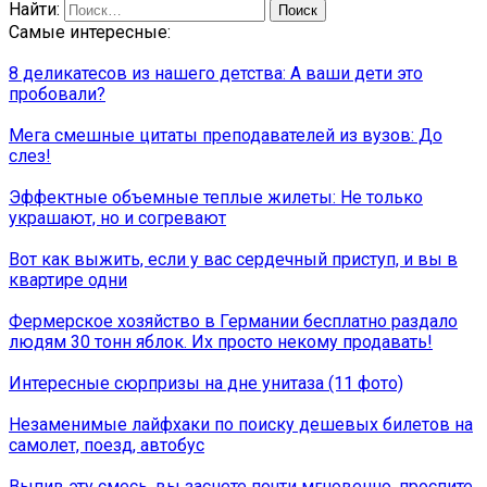
Найти:
Самые интересные:
8 деликатесов из нашего детства: А ваши дети это
пробовали?
Мега смешные цитаты преподавателей из вузов: До
слез!
Эффектные объемные теплые жилеты: Не только
украшают, но и согревают
Вот как выжить, если у вас сердечный приступ, и вы в
квартире одни
Фермерское хозяйство в Германии бесплатно раздало
людям 30 тонн яблок. Их просто некому продавать!
Интересные сюрпризы на дне унитаза (11 фото)
Незаменимые лайфхаки по поиску дешевых билетов на
самолет, поезд, автобус
Выпив эту смесь, вы заснете почти мгновенно, проспите