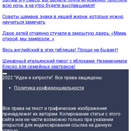
всю ночь, а на утро будете выспавшимся!
Советы шамана: знаки в нашей жизни, которые нужно
научиться замечать
Двое детей отчаянно стучали в закрытую дверь: «Мама,
открой, мы замёрзли…»
Весь английский в этих таблицах! Проще не бывает!
Шикарный итальянский пирог с яблоками: Незаменимое
блюдо для семейных завтраков!
2022 "Идеи и хитрости". Все права защищены
Политика конфиденциальности
Все права на текст и графические изображения
принадлежат их авторам. Копирование статьи с этого
сайта или ее части возможно только при указании
открытой для индексирования ссылка на данную
статью.