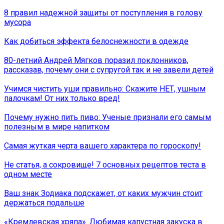
8 правил надежной защиты от поступления в голову
мусора
Как добиться эффекта белоснежности в одежде
80-летний Андрей Мягков поразил поклонников,
рассказав, почему они с супругой так и не завели детей
Учимся чистить уши правильно: Скажите НЕТ, ушным
палочкам! От них только вред!
Почему нужно пить пиво: Ученые признали его самым
полезным в мире напитком
Самая жуткая черта вашего характера по гороскопу!
Не статья, а сокровище! 7 основных рецептов теста в
одном месте
Ваш знак Зодиака подскажет, от каких мужчин стоит
держаться подальше
«Кремлевская хряпа». Любимая капустная закуска в