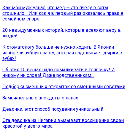
Как мой муж узнал, что мёд — это пчелу в соты
стошнило… Или как я в первый раз оказалась права в
семейном споре
20 невыдуманных историй, которые вселяют веру в
людей
К стоматологу больше не нужно ходить: В Японии
изобрели зубную пасту, которая заделывает дырки в
зубах!
Об этих 10 вещах надо помалкивать в тряпочку! И
никому ни слова! Даже родственникам…
Подборка смешных открыток со смешными советами
Замечательные анекдоты о папах
Девочки, этот способ похудения уникальный!
Эта девочка из Нигерии вызывает восхищение своей
красотой у всего мира