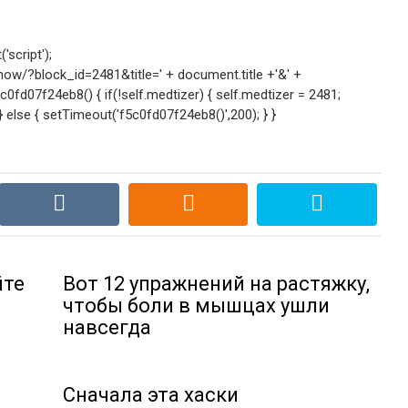
script');
w/?block_id=2481&title=' + document.title +'&' +
fd07f24eb8() { if(!self.medtizer) { self.medtizer = 2481;
lse { setTimeout('f5c0fd07f24eb8()',200); } }
йте
Вот 12 упражнений на растяжку,
чтобы боли в мышцах ушли
навсегда
Сначала эта хаски