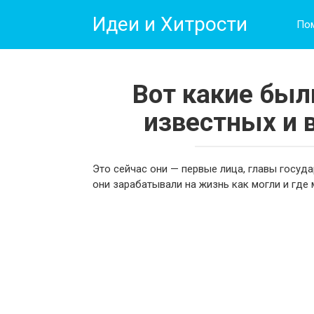
Перейти
Идеи и Хитрости
к
По
контенту
Вот какие был
известных и 
Это сейчас они — первые лица, главы государ
они зарабатывали на жизнь как могли и где 