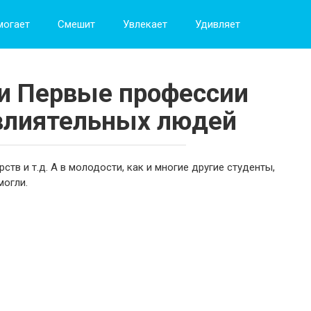
могает
Смешит
Увлекает
Удивляет
и Первые профессии
влиятельных людей
ств и т.д. А в молодости, как и многие другие студенты,
могли.