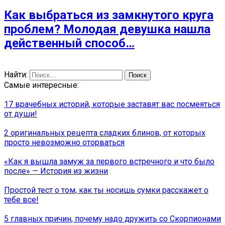
Как выбраться из замкнутого круга
проблем? Молодая девушка нашла
действенный способ…
Найти:
Самые интересные:
17 врачебных историй, которые заставят вас посмеяться
от души!
2 оригинальных рецепта сладких блинов, от которых
просто невозможно оторваться
«Как я вышла замуж за первого встречного и что было
после» — История из жизни
Простой тест о том, как ты носишь сумки расскажет о
тебе все!
5 главных причин, почему надо дружить со Скорпионами