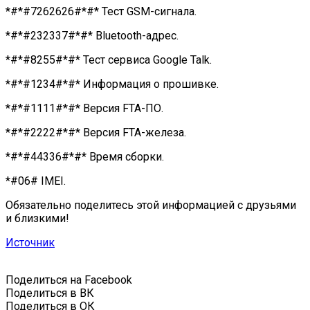
*#*#7262626#*#* Тест GSM-сигнала.
*#*#232337#*#* Bluetooth-адрес.
*#*#8255#*#* Тест сервиса Google Talk.
*#*#1234#*#* Информация о прошивке.
*#*#1111#*#* Версия FTA-ПО.
*#*#2222#*#* Версия FTA-железа.
*#*#44336#*#* Время сборки.
*#06# IMEI.
Обязательно поделитесь этой информацией с друзьями
и близкими!
Источник
Поделиться на Facebook
Поделиться в ВК
Поделиться в ОК