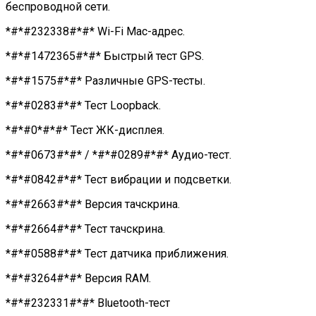
беспроводной сети.
*#*#232338#*#* Wi-Fi Mac-адрес.
*#*#1472365#*#* Быстрый тест GPS.
*#*#1575#*#* Различные GPS-тесты.
*#*#0283#*#* Тест Loopback.
*#*#0*#*#* Тест ЖК-дисплея.
*#*#0673#*#* / *#*#0289#*#* Аудио-тест.
*#*#0842#*#* Тест вибрации и подсветки.
*#*#2663#*#* Версия тачскрина.
*#*#2664#*#* Тест тачскрина.
*#*#0588#*#* Тест датчика приближения.
*#*#3264#*#* Версия RAM.
*#*#232331#*#* Bluetooth-тест