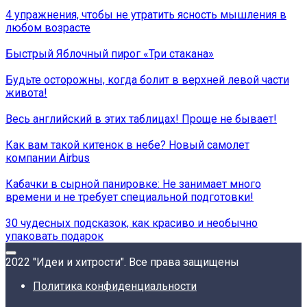
4 упражнения, чтобы не утратить ясность мышления в
любом возрасте
Быстрый Яблочный пирог «Три стакана»
Будьте осторожны, когда болит в верхней левой части
живота!
Весь английский в этих таблицах! Проще не бывает!
Как вам такой китенок в небе? Новый самолет
компании Airbus
Кабачки в сырной панировке: Не занимает много
времени и не требует специальной подготовки!
30 чудесных подсказок, как красиво и необычно
упаковать подарок
2022 "Идеи и хитрости". Все права защищены
Политика конфиденциальности