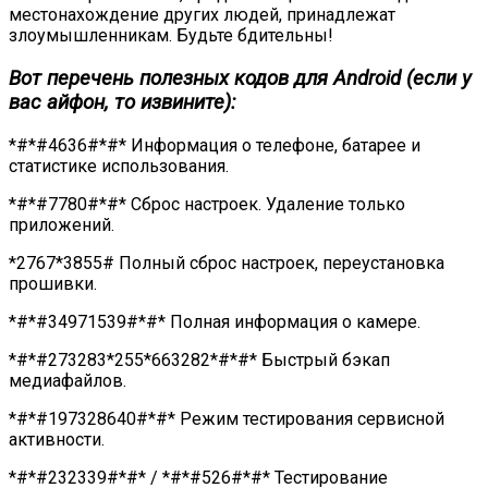
местонахождение других людей, принадлежат
злоумышленникам. Будьте бдительны!
Вот перечень полезных кодов для Android (если у
вас айфон, то извините):
*#*#4636#*#* Информация о телефоне, батарее и
статистике использования.
*#*#7780#*#* Сброс настроек. Удаление только
приложений.
*2767*3855# Полный сброс настроек, переустановка
прошивки.
*#*#34971539#*#* Полная информация о камере.
*#*#273283*255*663282*#*#* Быстрый бэкап
медиафайлов.
*#*#197328640#*#* Режим тестирования сервисной
активности.
*#*#232339#*#* / *#*#526#*#* Тестирование