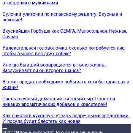
отношения с мужчинами
Булочки-улиточки по испанскому рецепту. Вкусные и
нежные!
Вкуснейшая Горбуша как СЕМГА, Малосольная, Нежная,
Сочная
Увлекательная головоломка: сколько потребуется лис,
чтобы вышел вес двух собак?
Иногда бывший возвращается в твою жизнь…
Заслуживает ли он второго шанса?
В этих городах необходимо побывать хотя бы один раз в
жизни!
Очень вкусный домашний твердый сыр: Просто и
никаких ароматических добавок и красителей!
Как очистить кухонную утварь подручными средствами.
И посуда будет блестеть как новая
2022 "Идеи и хитрости". Все права защищены