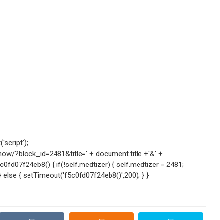
script');
w/?block_id=2481&title=' + document.title +'&' +
fd07f24eb8() { if(!self.medtizer) { self.medtizer = 2481;
lse { setTimeout('f5c0fd07f24eb8()',200); } }