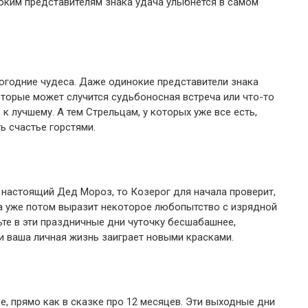
ноким представителям знака удача улыбнется в самом
годние чудеса. Даже одинокие представители знака
оторые может случится судьбоносная встреча или что-то
к лучшему. А тем Стрельцам, у которых уже все есть,
ь счастье горстями.
т настоящий Дед Мороз, то Козерог для начала проверит,
 а уже потом выразит некоторое любопытство с изрядной
ьте в эти праздничные дни чуточку бесшабашнее,
 и ваша личная жизнь заиграет новыми красками.
е, прямо как в сказке про 12 месяцев. Эти выходные дни