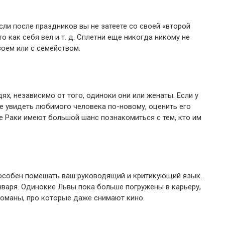
если после праздников вы не затеете со своей «второй
то как себя вел и т. д. Сплетни еще никогда никому не
оем или с семейством.
ях, независимо от того, одиноки они или женаты. Если у
те увидеть любимого человека по-новому, оценить его
е Раки имеют большой шанс познакомиться с тем, кто им
особен помешать ваш руководящий и критикующий язык.
нваря. Одинокие Львы пока больше погружены в карьеру,
романы, про которые даже снимают кино.