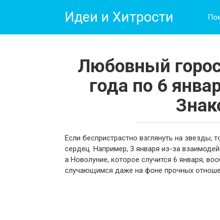
Перейти
Идеи и Хитрости
к
По
контенту
Любовный горос
года по 6 янва
Знак
Если беспристрастно взглянуть на звезды, 
сердец. Например, 3 января из-за взаимоде
а Новолуние, которое случится 6 января, в
случающимся даже на фоне прочных отноше