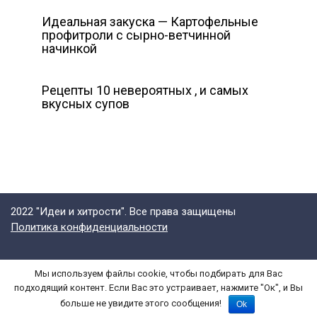
Идеальная закуска — Картофельные
профитроли с сырно-ветчинной
начинкой
Рецепты 10 невероятных , и самых
вкусных супов
2022 "Идеи и хитрости". Все права защищены
Политика конфиденциальности
Мы используем файлы cookie, чтобы подбирать для Вас
Все права на текст и графические изображения принадлежат их
подходящий контент. Если Вас это устраивает, нажмите "Ок", и Вы
авторам. Копирование статьи с этого сайта или ее части возможно
только при указании открытой для индексирования ссылка на данную
больше не увидите этого сообщения!
Ok
статью.