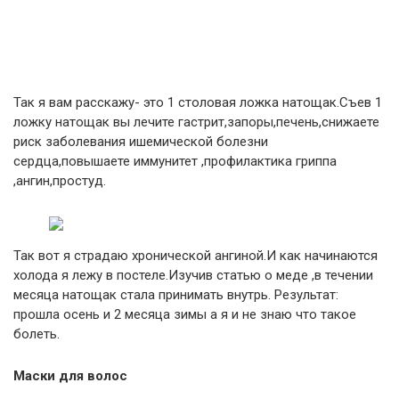
Так я вам расскажу- это 1 столовая ложка натощак.Съев 1
ложку натощак вы лечите гастрит,запоры,печень,снижаете
риск заболевания ишемической болезни
сердца,повышаете иммунитет ,профилактика гриппа
,ангин,простуд.
Так вот я страдаю хронической ангиной.И как начинаются
холода я лежу в постеле.Изучив статью о меде ,в течении
месяца натощак стала принимать внутрь. Результат:
прошла осень и 2 месяца зимы а я и не знаю что такое
болеть.
Маски для волос