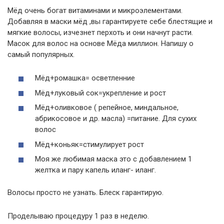
Мёд очень богат витаминами и микроэлементами.
Добавляя в маски мёд ,вы гарантируете себе блестящие и
мягкие волосы, изчезнет перхоть и они начнут расти.
Масок для волос на основе Мёда миллион. Напишу о
самый популярных.
Мёд+ромашка= осветленние
Мёд+луковый сок=укрепление и рост
Мёд+оливковое ( репейное, миндальное,
абрикосовое и др. масла) =питание. Для сухих
волос
Мёд+коньяк=стимулирует рост
Моя же любимая маска это с добавлением 1
желтка и пару капель иланг- иланг.
Волосы просто не узнать. Блеск гарантирую.
Проделываю процедуру 1 раз в неделю.